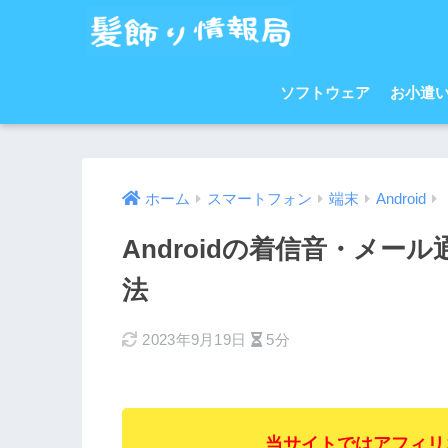
ソフトウェア
お小遣
ホーム
スマートフォン
端末
Android
Androidの着信音・メ
法
2023年9月19日
5分
当サイトではアフィリ