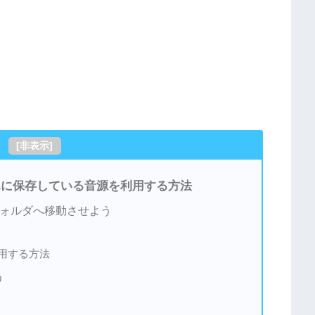
[
非表示
]
ホに保存している音源を利用する方法
」フォルダへ移動させよう
用する方法
う