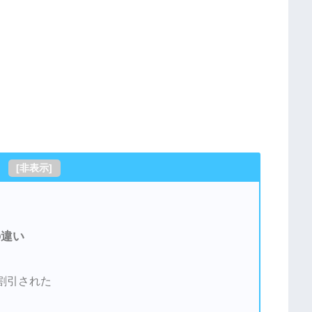
[
非表示
]
の違い
割引された