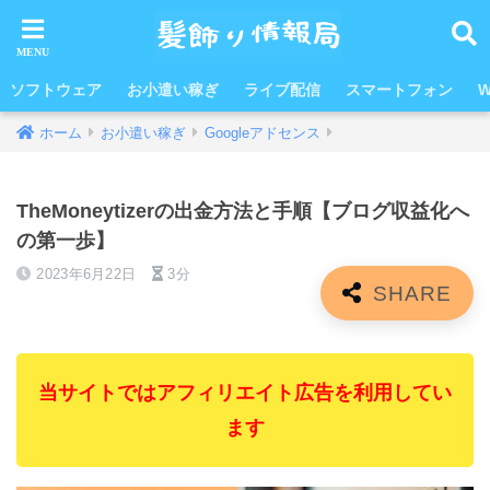
ソフトウェア
お小遣い稼ぎ
ライブ配信
スマートフォン
W
ホーム
お小遣い稼ぎ
Googleアドセンス
TheMoneytizerの出金方法と手順【ブログ収益化へ
の第一歩】
2023年6月22日
3分
当サイトではアフィリエイト広告を利用してい
ます