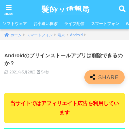
ソフトウェア
お小遣い稼ぎ
ライブ配信
スマートフォン
W
ホーム
スマートフォン
端末
Android
Androidのプリインストールアプリは削除できるの
か？
2021年5月28日
54秒
当サイトではアフィリエイト広告を利用してい
ます