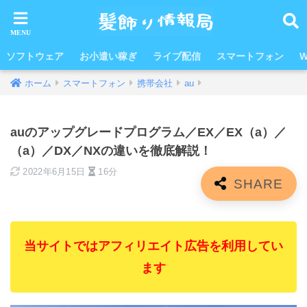
ソフトウェア
お小遣い稼ぎ
ライブ配信
スマートフォン
W
ホーム
スマートフォン
携帯会社
au
auのアップグレードプログラム／EX／EX（a）／
（a）／DX／NXの違いを徹底解説！
2022年6月15日
16分
当サイトではアフィリエイト広告を利用してい
ます