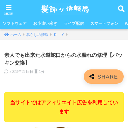
ソフトウェア
お小遣い稼ぎ
ライブ配信
スマートフォン
W
ホーム
暮らしの情報
ＤＩＹ
素人でも出来た水道蛇口からの水漏れの修理【パッ
キン交換】
2023年2月5日
1分
当サイトではアフィリエイト広告を利用してい
ます