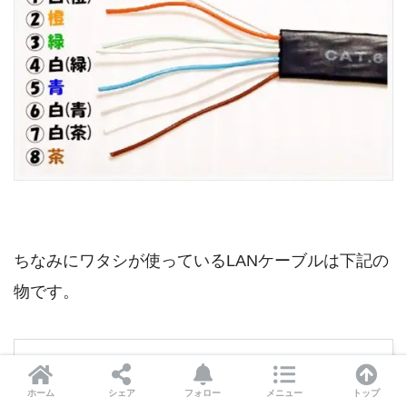
ちなみにワタシが使っているLANケーブルは下記の
物です。
ELECOM Gigabitスーパ
ーフラットLANケーブル
ホーム
シェア
フォロー
メニュー
トップ