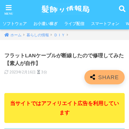
ソフトウェア
お小遣い稼ぎ
ライブ配信
スマートフォン
W
ホーム
暮らしの情報
ＤＩＹ
フラットLANケーブルが断線したので修理してみた
【素人が自作】
2023年2月16日
3分
当サイトではアフィリエイト広告を利用してい
ます