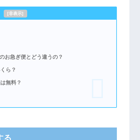
[
非表示
]
nのお急ぎ便とどう違うの？
いくら？
便は無料？
する