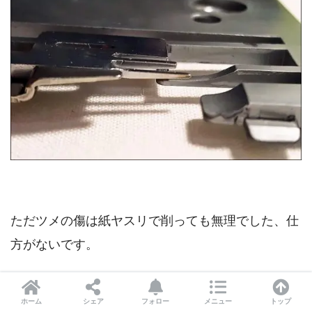
ただツメの傷は紙ヤスリで削っても無理でした、仕
方がないです。
真っ直ぐなっただけでもマシです
ホーム
シェア
フォロー
メニュー
トップ