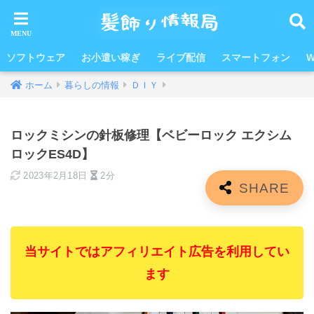
ソフトウェア
お小遣い稼ぎ
ライブ配信
スマートフォン
W
ホーム
暮らしの情報
ＤＩＹ
ロックミシンの針板修理【ベビーロック エクシム
ロックES4D】
2023年2月18日
2分
当サイトではアフィリエイト広告を利用してい
ます