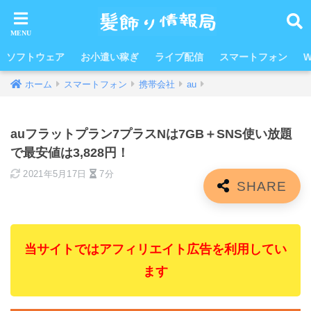
ソフトウェア
お小遣い稼ぎ
ライブ配信
スマートフォン
W
ホーム
スマートフォン
携帯会社
au
auフラットプラン7プラスNは7GB＋SNS使い放題
で最安値は3,828円！
2021年5月17日
7分
当サイトではアフィリエイト広告を利用してい
ます