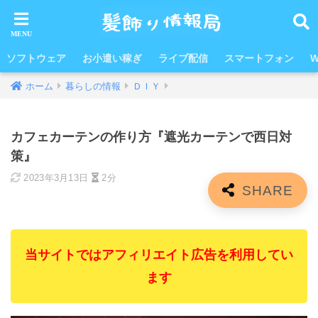
ソフトウェア
お小遣い稼ぎ
ライブ配信
スマートフォン
W
ホーム
暮らしの情報
ＤＩＹ
カフェカーテンの作り方『遮光カーテンで西日対
策』
2023年3月13日
2分
当サイトではアフィリエイト広告を利用してい
ます