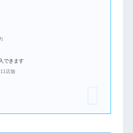
力
入できます
11店舗